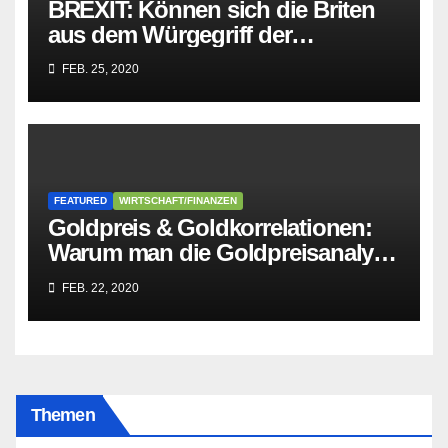
BREXIT: Können sich die Briten
aus dem Würgegriff der
parasitären EU-Mafia befreien?
FEB. 25, 2020
FEATURED
WIRTSCHAFT/FINANZEN
Goldpreis & Goldkorrelationen:
Warum man die Goldpreisanalyse
besser Profis überlässt!
FEB. 22, 2020
Themen