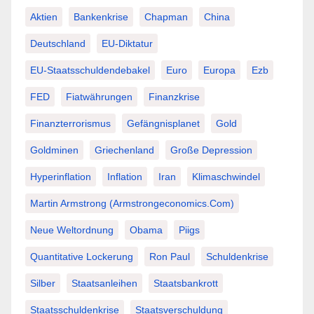
Aktien
Bankenkrise
Chapman
China
Deutschland
EU-Diktatur
EU-Staatsschuldendebakel
Euro
Europa
Ezb
FED
Fiatwährungen
Finanzkrise
Finanzterrorismus
Gefängnisplanet
Gold
Goldminen
Griechenland
Große Depression
Hyperinflation
Inflation
Iran
Klimaschwindel
Martin Armstrong (Armstrongeconomics.com)
Neue Weltordnung
Obama
Piigs
Quantitative Lockerung
Ron Paul
Schuldenkrise
Silber
Staatsanleihen
Staatsbankrott
Staatsschuldenkrise
Staatsverschuldung