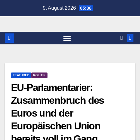
Zum
9. August 2026
05:38
Inhalt
springen
FEATURED
POLITIK
EU-Parlamentarier:
Zusammenbruch des
Euros und der
Europäischen Union
bereits voll im Gang