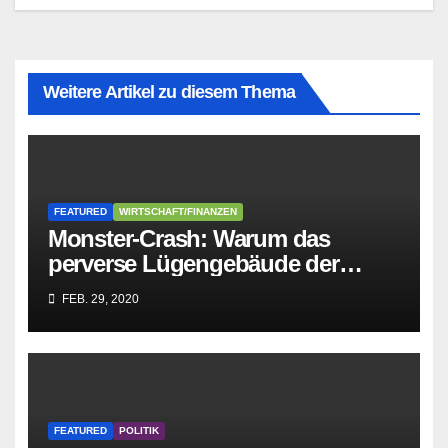
Weitere Artikel zu diesem Thema
FEATURED
WIRTSCHAFT/FINANZEN
Monster-Crash: Warum das
perverse Lügengebäude der
Sozialisten in sich
FEB. 29, 2020
zusammenbricht!
FEATURED
POLITIK