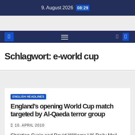
Zum
9. August 2026
08:29
Inhalt
springen
Schlagwort:
e-world cup
ENGLISH HEADLINES
England’s opening World Cup match
targeted by Al-Qaeda terror group
10. APRIL 2010