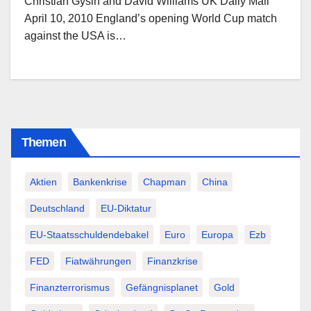
Christian Gysin and David Williams UK Daily Mail
April 10, 2010 England’s opening World Cup match
against the USA is…
Themen
Aktien
Bankenkrise
Chapman
China
Deutschland
EU-Diktatur
EU-Staatsschuldendebakel
Euro
Europa
Ezb
FED
Fiatwährungen
Finanzkrise
Finanzterrorismus
Gefängnisplanet
Gold