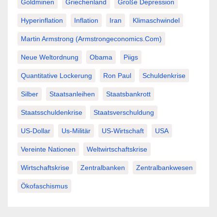
Goldminen
Griechenland
Große Depression
Hyperinflation
Inflation
Iran
Klimaschwindel
Martin Armstrong (Armstrongeconomics.com)
Neue Weltordnung
Obama
Piigs
Quantitative Lockerung
Ron Paul
Schuldenkrise
Silber
Staatsanleihen
Staatsbankrott
Staatsschuldenkrise
Staatsverschuldung
US-Dollar
Us-Militär
US-Wirtschaft
USA
Vereinte Nationen
Weltwirtschaftskrise
Wirtschaftskrise
Zentralbanken
Zentralbankwesen
Ökofaschismus