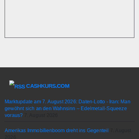
CASHKURS.COM
Marktupdate am 7. August 2026: Daten-Lotto - Iran: Man
gewöhnt sich an den Wahnsinn – Edelmetall-Squeeze
voraus?
7. August 2026
Amerikas Immobilienboom dreht ins Gegenteil
7. August
2026