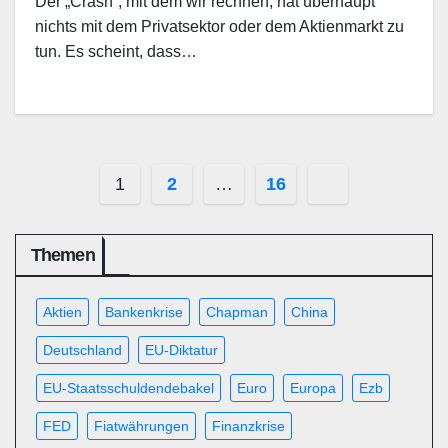
Der „Crash“, mit dem wir rechnen, hat überhaupt
nichts mit dem Privatsektor oder dem Aktienmarkt zu
tun. Es scheint, dass…
Seitennummerierung
1
2
…
16
der
Themen
Beiträge
Aktien
Bankenkrise
Chapman
China
Deutschland
EU-Diktatur
EU-Staatsschuldendebakel
Euro
Europa
Ezb
FED
Fiatwährungen
Finanzkrise