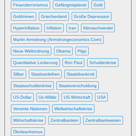
Finanzterrorismus
Gefängnisplanet
Gold
Goldminen
Griechenland
Große Depression
Hyperinflation
Inflation
Iran
Klimaschwindel
Martin Armstrong (Armstrongeconomics.com)
Neue Weltordnung
Obama
Piigs
Quantitative Lockerung
Ron Paul
Schuldenkrise
Silber
Staatsanleihen
Staatsbankrott
Staatsschuldenkrise
Staatsverschuldung
US-Dollar
Us-Militär
US-Wirtschaft
USA
Vereinte Nationen
Weltwirtschaftskrise
Wirtschaftskrise
Zentralbanken
Zentralbankwesen
Ökofaschismus