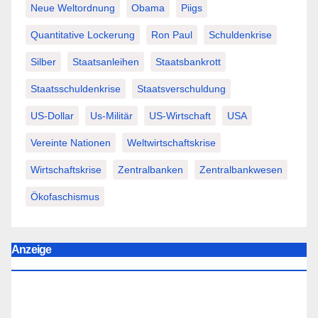
Neue Weltordnung
Obama
Piigs
Quantitative Lockerung
Ron Paul
Schuldenkrise
Silber
Staatsanleihen
Staatsbankrott
Staatsschuldenkrise
Staatsverschuldung
US-Dollar
Us-Militär
US-Wirtschaft
USA
Vereinte Nationen
Weltwirtschaftskrise
Wirtschaftskrise
Zentralbanken
Zentralbankwesen
Ökofaschismus
Anzeige