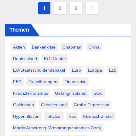
Seitennummerierung
1
2
3
der
Themen
Beiträge
Aktien
Bankenkrise
Chapman
China
Deutschland
EU-Diktatur
EU-Staatsschuldendebakel
Euro
Europa
Ezb
FED
Fiatwährungen
Finanzkrise
Finanzterrorismus
Gefängnisplanet
Gold
Goldminen
Griechenland
Große Depression
Hyperinflation
Inflation
Iran
Klimaschwindel
Martin Armstrong (Armstrongeconomics.com)