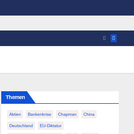
Themen
Aktien
Bankenkrise
Chapman
China
Deutschland
EU-Diktatur