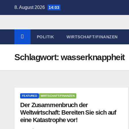
Zum
8. August 2026
14:03
Inhalt
springen
POLITIK
WIRTSCHAFT/FINANZEN
Schlagwort:
wasserknappheit
FEATURED
WIRTSCHAFT/FINANZEN
Der Zusammenbruch der
Weltwirtschaft: Bereiten Sie sich auf
eine Katastrophe vor!