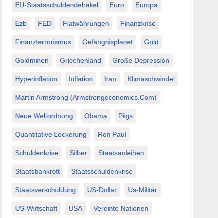
EU-Staatsschuldendebakel
Euro
Europa
Ezb
FED
Fiatwährungen
Finanzkrise
Finanzterrorismus
Gefängnisplanet
Gold
Goldminen
Griechenland
Große Depression
Hyperinflation
Inflation
Iran
Klimaschwindel
Martin Armstrong (Armstrongeconomics.com)
Neue Weltordnung
Obama
Piigs
Quantitative Lockerung
Ron Paul
Schuldenkrise
Silber
Staatsanleihen
Staatsbankrott
Staatsschuldenkrise
Staatsverschuldung
US-Dollar
Us-Militär
US-Wirtschaft
USA
Vereinte Nationen