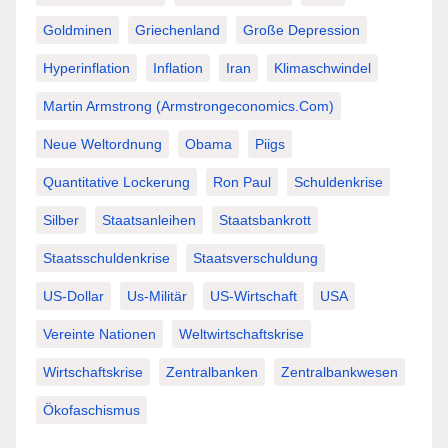
Goldminen
Griechenland
Große Depression
Hyperinflation
Inflation
Iran
Klimaschwindel
Martin Armstrong (Armstrongeconomics.com)
Neue Weltordnung
Obama
Piigs
Quantitative Lockerung
Ron Paul
Schuldenkrise
Silber
Staatsanleihen
Staatsbankrott
Staatsschuldenkrise
Staatsverschuldung
US-Dollar
Us-Militär
US-Wirtschaft
USA
Vereinte Nationen
Weltwirtschaftskrise
Wirtschaftskrise
Zentralbanken
Zentralbankwesen
Ökofaschismus