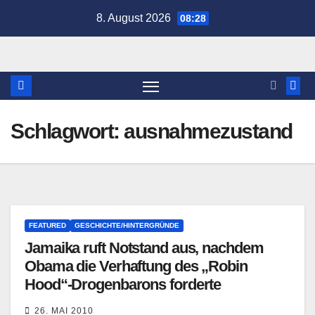
Zum
8. August 2026
08:28
Inhalt
springen
Schlagwort:
ausnahmezustand
FEATURED
GESCHICHTE/HINTERGRÜNDE
Jamaika ruft Notstand aus, nachdem
Obama die Verhaftung des „Robin
Hood“-Drogenbarons forderte
26. MAI 2010