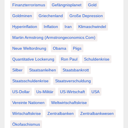
Finanzterrorismus
Gefängnisplanet
Gold
Goldminen
Griechenland
Große Depression
Hyperinflation
Inflation
Iran
Klimaschwindel
Martin Armstrong (Armstrongeconomics.com)
Neue Weltordnung
Obama
Piigs
Quantitative Lockerung
Ron Paul
Schuldenkrise
Silber
Staatsanleihen
Staatsbankrott
Staatsschuldenkrise
Staatsverschuldung
US-Dollar
Us-Militär
US-Wirtschaft
USA
Vereinte Nationen
Weltwirtschaftskrise
Wirtschaftskrise
Zentralbanken
Zentralbankwesen
Ökofaschismus