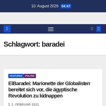
Zum
10. August 2026
04:47
Inhalt
springen
Schlagwort:
baradei
FEATURED
POLITIK
ElBaradei: Marionette der Globalisten
bereitet sich vor, die ägyptische
Revolution zu kidnappen
1. FEBRUAR 2011