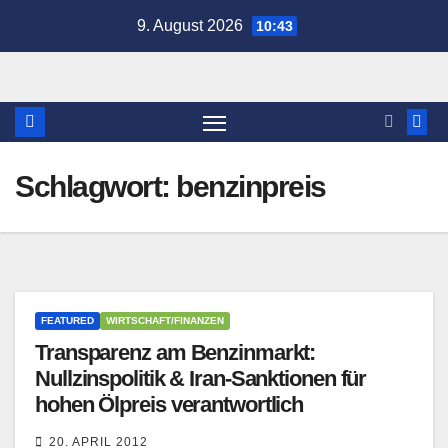
Zum
9. August 2026
10:43
Inhalt
springen
Schlagwort:
benzinpreis
FEATURED
WIRTSCHAFT/FINANZEN
Transparenz am Benzinmarkt:
Nullzinspolitik & Iran-Sanktionen für
hohen Ölpreis verantwortlich
20. APRIL 2012