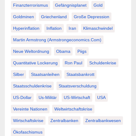
Finanzterrorismus
Gefängnisplanet
Gold
Goldminen
Griechenland
Große Depression
Hyperinflation
Inflation
Iran
Klimaschwindel
Martin Armstrong (Armstrongeconomics.com)
Neue Weltordnung
Obama
Piigs
Quantitative Lockerung
Ron Paul
Schuldenkrise
Silber
Staatsanleihen
Staatsbankrott
Staatsschuldenkrise
Staatsverschuldung
US-Dollar
Us-Militär
US-Wirtschaft
USA
Vereinte Nationen
Weltwirtschaftskrise
Wirtschaftskrise
Zentralbanken
Zentralbankwesen
Ökofaschismus