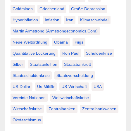
Goldminen
Griechenland
Große Depression
Hyperinflation
Inflation
Iran
Klimaschwindel
Martin Armstrong (Armstrongeconomics.com)
Neue Weltordnung
Obama
Piigs
Quantitative Lockerung
Ron Paul
Schuldenkrise
Silber
Staatsanleihen
Staatsbankrott
Staatsschuldenkrise
Staatsverschuldung
US-Dollar
Us-Militär
US-Wirtschaft
USA
Vereinte Nationen
Weltwirtschaftskrise
Wirtschaftskrise
Zentralbanken
Zentralbankwesen
Ökofaschismus