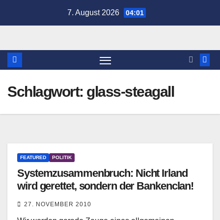
Zum
7. August 2026
04:01
Inhalt
springen
Schlagwort:
glass-steagall
FEATURED
POLITIK
Systemzusammenbruch: Nicht Irland
wird gerettet, sondern der Bankenclan!
27. NOVEMBER 2010