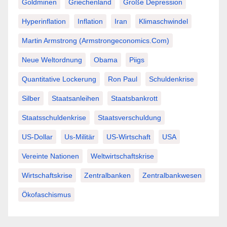
Goldminen
Griechenland
Große Depression
Hyperinflation
Inflation
Iran
Klimaschwindel
Martin Armstrong (Armstrongeconomics.com)
Neue Weltordnung
Obama
Piigs
Quantitative Lockerung
Ron Paul
Schuldenkrise
Silber
Staatsanleihen
Staatsbankrott
Staatsschuldenkrise
Staatsverschuldung
US-Dollar
Us-Militär
US-Wirtschaft
USA
Vereinte Nationen
Weltwirtschaftskrise
Wirtschaftskrise
Zentralbanken
Zentralbankwesen
Ökofaschismus