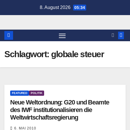
Zum
8. August 2026
05:34
Inhalt
springen
Schlagwort:
globale steuer
FEATURED
POLITIK
Neue Weltordnung: G20 und Beamte
des IWF institutionalisieren die
Weltwirtschaftsregierung
6. MAI 2010