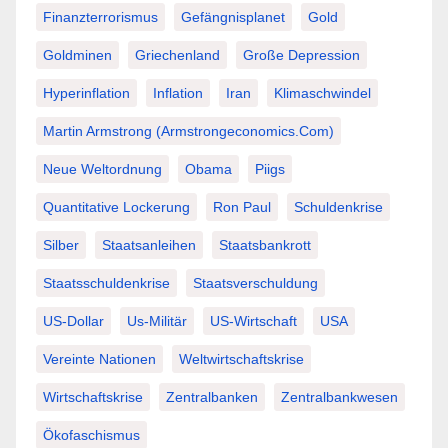
Finanzterrorismus
Gefängnisplanet
Gold
Goldminen
Griechenland
Große Depression
Hyperinflation
Inflation
Iran
Klimaschwindel
Martin Armstrong (Armstrongeconomics.com)
Neue Weltordnung
Obama
Piigs
Quantitative Lockerung
Ron Paul
Schuldenkrise
Silber
Staatsanleihen
Staatsbankrott
Staatsschuldenkrise
Staatsverschuldung
US-Dollar
Us-Militär
US-Wirtschaft
USA
Vereinte Nationen
Weltwirtschaftskrise
Wirtschaftskrise
Zentralbanken
Zentralbankwesen
Ökofaschismus