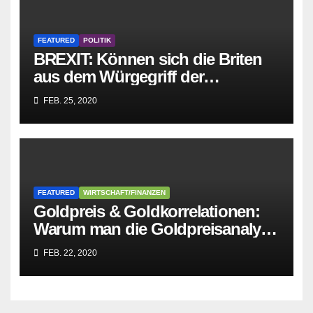
FEATURED
POLITIK
BREXIT: Können sich die Briten
aus dem Würgegriff der
parasitären EU-Mafia befreien?
FEB. 25, 2020
FEATURED
WIRTSCHAFT/FINANZEN
Goldpreis & Goldkorrelationen:
Warum man die Goldpreisanalyse
besser Profis überlässt!
FEB. 22, 2020