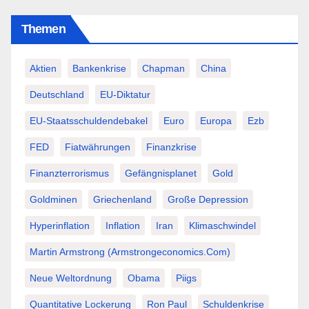
Themen
Aktien
Bankenkrise
Chapman
China
Deutschland
EU-Diktatur
EU-Staatsschuldendebakel
Euro
Europa
Ezb
FED
Fiatwährungen
Finanzkrise
Finanzterrorismus
Gefängnisplanet
Gold
Goldminen
Griechenland
Große Depression
Hyperinflation
Inflation
Iran
Klimaschwindel
Martin Armstrong (Armstrongeconomics.com)
Neue Weltordnung
Obama
Piigs
Quantitative Lockerung
Ron Paul
Schuldenkrise