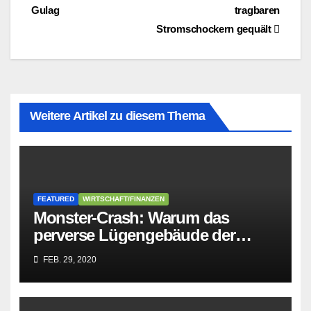
Gulag
tragbaren
Stromschockern gequält
Weitere Artikel zu diesem Thema
FEATURED
WIRTSCHAFT/FINANZEN
Monster-Crash: Warum das
perverse Lügengebäude der
Sozialisten in sich
FEB. 29, 2020
zusammenbricht!