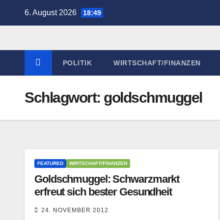
Zum
6. August 2026
18:49
Inhalt
springen
POLITIK
WIRTSCHAFT/FINANZEN
Schlagwort:
goldschmuggel
FEATURED
WIRTSCHAFT/FINANZEN
Goldschmuggel: Schwarzmarkt
erfreut sich bester Gesundheit
24. NOVEMBER 2012