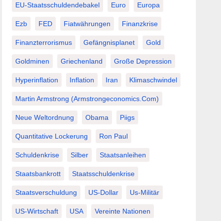
EU-Staatsschuldendebakel
Euro
Europa
Ezb
FED
Fiatwährungen
Finanzkrise
Finanzterrorismus
Gefängnisplanet
Gold
Goldminen
Griechenland
Große Depression
Hyperinflation
Inflation
Iran
Klimaschwindel
Martin Armstrong (Armstrongeconomics.com)
Neue Weltordnung
Obama
Piigs
Quantitative Lockerung
Ron Paul
Schuldenkrise
Silber
Staatsanleihen
Staatsbankrott
Staatsschuldenkrise
Staatsverschuldung
US-Dollar
Us-Militär
US-Wirtschaft
USA
Vereinte Nationen