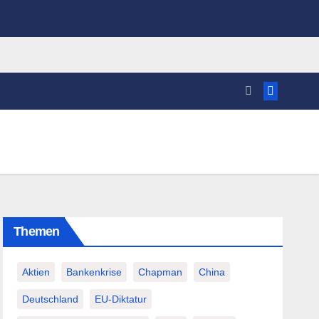
Themen
Aktien
Bankenkrise
Chapman
China
Deutschland
EU-Diktatur