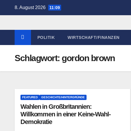
Zum
8. August 2026
11:09
Inhalt
springen
POLITIK
WIRTSCHAFT/FINANZEN
Schlagwort:
gordon brown
FEATURED
GESCHICHTE/HINTERGRÜNDE
Wahlen in Großbritannien:
Willkommen in einer Keine-Wahl-
Demokratie