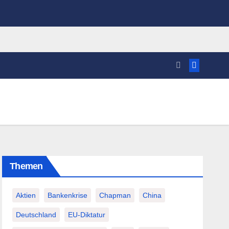
Themen
Aktien
Bankenkrise
Chapman
China
Deutschland
EU-Diktatur