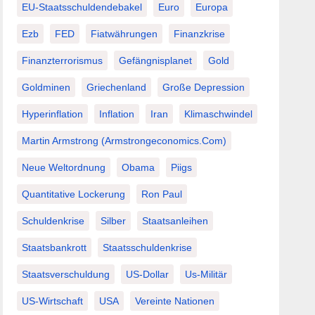
EU-Staatsschuldendebakel
Euro
Europa
Ezb
FED
Fiatwährungen
Finanzkrise
Finanzterrorismus
Gefängnisplanet
Gold
Goldminen
Griechenland
Große Depression
Hyperinflation
Inflation
Iran
Klimaschwindel
Martin Armstrong (Armstrongeconomics.com)
Neue Weltordnung
Obama
Piigs
Quantitative Lockerung
Ron Paul
Schuldenkrise
Silber
Staatsanleihen
Staatsbankrott
Staatsschuldenkrise
Staatsverschuldung
US-Dollar
Us-Militär
US-Wirtschaft
USA
Vereinte Nationen