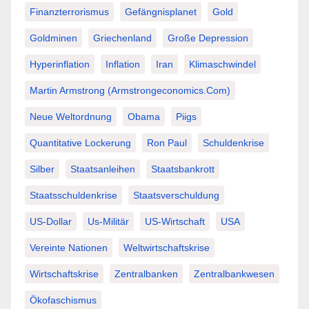
Finanzterrorismus
Gefängnisplanet
Gold
Goldminen
Griechenland
Große Depression
Hyperinflation
Inflation
Iran
Klimaschwindel
Martin Armstrong (Armstrongeconomics.com)
Neue Weltordnung
Obama
Piigs
Quantitative Lockerung
Ron Paul
Schuldenkrise
Silber
Staatsanleihen
Staatsbankrott
Staatsschuldenkrise
Staatsverschuldung
US-Dollar
Us-Militär
US-Wirtschaft
USA
Vereinte Nationen
Weltwirtschaftskrise
Wirtschaftskrise
Zentralbanken
Zentralbankwesen
Ökofaschismus