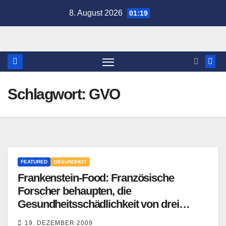
Zum
8. August 2026
01:19
Inhalt
springen
Schlagwort:
GVO
FEATURED
GESUNDHEIT
Frankenstein-Food: Französische
Forscher behaupten, die
Gesundheitsschädlichkeit von drei
Sorten Monsanto-Genmais bewiesen zu
19. DEZEMBER 2009