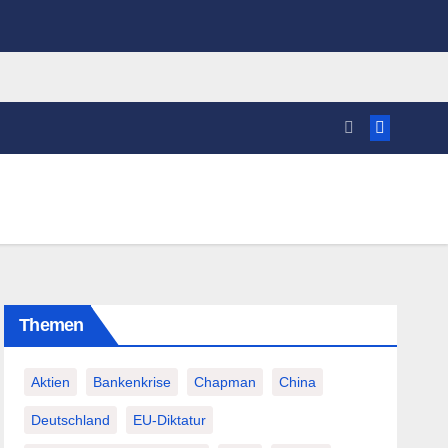
Themen
Aktien
Bankenkrise
Chapman
China
Deutschland
EU-Diktatur