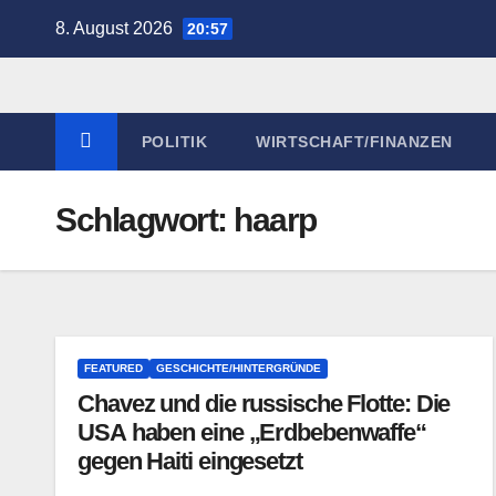
Zum
8. August 2026
20:57
Inhalt
springen
POLITIK
WIRTSCHAFT/FINANZEN
Schlagwort:
haarp
FEATURED
GESCHICHTE/HINTERGRÜNDE
Chavez und die russische Flotte: Die
USA haben eine „Erdbebenwaffe“
gegen Haiti eingesetzt