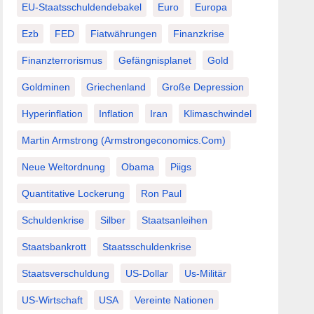
EU-Staatsschuldendebakel
Euro
Europa
Ezb
FED
Fiatwährungen
Finanzkrise
Finanzterrorismus
Gefängnisplanet
Gold
Goldminen
Griechenland
Große Depression
Hyperinflation
Inflation
Iran
Klimaschwindel
Martin Armstrong (Armstrongeconomics.com)
Neue Weltordnung
Obama
Piigs
Quantitative Lockerung
Ron Paul
Schuldenkrise
Silber
Staatsanleihen
Staatsbankrott
Staatsschuldenkrise
Staatsverschuldung
US-Dollar
Us-Militär
US-Wirtschaft
USA
Vereinte Nationen