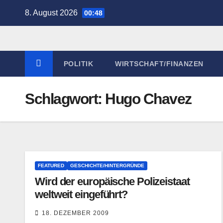
Zum
8. August 2026
00:48
Inhalt
springen
POLITIK
WIRTSCHAFT/FINANZEN
Schlagwort:
Hugo Chavez
FEATURED
GESCHICHTE/HINTERGRÜNDE
Wird der europäische Polizeistaat
weltweit eingeführt?
18. DEZEMBER 2009