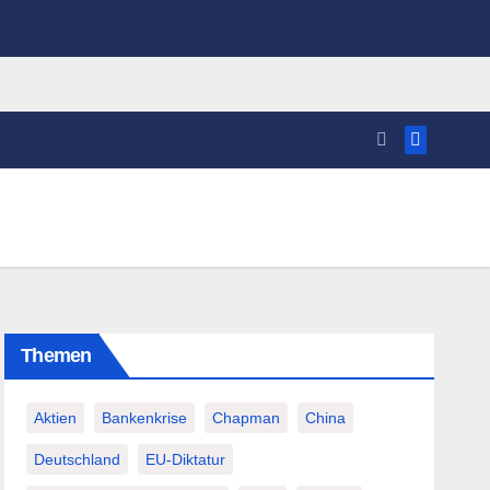
Themen
Aktien
Bankenkrise
Chapman
China
Deutschland
EU-Diktatur