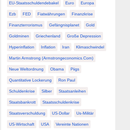
EU-Staatsschuldendebakel
Euro
Europa
Ezb
FED
Fiatwährungen
Finanzkrise
Finanzterrorismus
Gefängnisplanet
Gold
Goldminen
Griechenland
Große Depression
Hyperinflation
Inflation
Iran
Klimaschwindel
Martin Armstrong (Armstrongeconomics.com)
Neue Weltordnung
Obama
Piigs
Quantitative Lockerung
Ron Paul
Schuldenkrise
Silber
Staatsanleihen
Staatsbankrott
Staatsschuldenkrise
Staatsverschuldung
US-Dollar
Us-Militär
US-Wirtschaft
USA
Vereinte Nationen