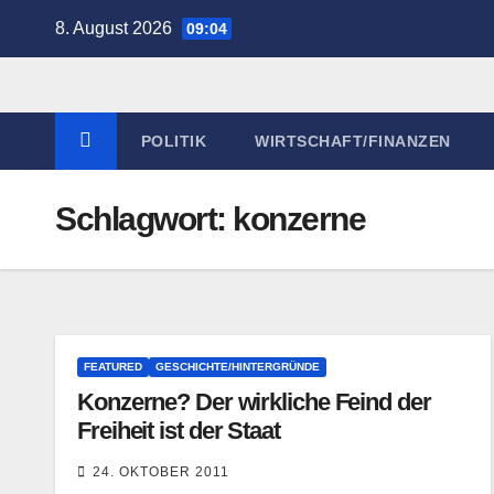
Zum
8. August 2026
09:04
Inhalt
springen
POLITIK
WIRTSCHAFT/FINANZEN
Schlagwort:
konzerne
FEATURED
GESCHICHTE/HINTERGRÜNDE
Konzerne? Der wirkliche Feind der
Freiheit ist der Staat
24. OKTOBER 2011