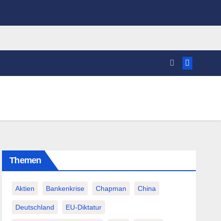
Themen
Aktien
Bankenkrise
Chapman
China
Deutschland
EU-Diktatur