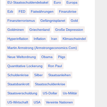
EU-Staatsschuldendebakel
Euro
Europa
Ezb
FED
Fiatwährungen
Finanzkrise
Finanzterrorismus
Gefängnisplanet
Gold
Goldminen
Griechenland
Große Depression
Hyperinflation
Inflation
Iran
Klimaschwindel
Martin Armstrong (Armstrongeconomics.com)
Neue Weltordnung
Obama
Piigs
Quantitative Lockerung
Ron Paul
Schuldenkrise
Silber
Staatsanleihen
Staatsbankrott
Staatsschuldenkrise
Staatsverschuldung
US-Dollar
Us-Militär
US-Wirtschaft
USA
Vereinte Nationen