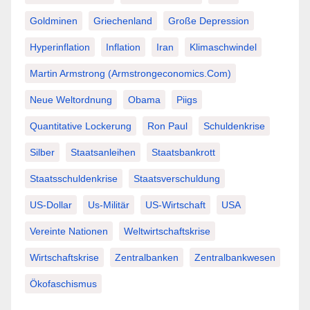
Goldminen
Griechenland
Große Depression
Hyperinflation
Inflation
Iran
Klimaschwindel
Martin Armstrong (Armstrongeconomics.com)
Neue Weltordnung
Obama
Piigs
Quantitative Lockerung
Ron Paul
Schuldenkrise
Silber
Staatsanleihen
Staatsbankrott
Staatsschuldenkrise
Staatsverschuldung
US-Dollar
Us-Militär
US-Wirtschaft
USA
Vereinte Nationen
Weltwirtschaftskrise
Wirtschaftskrise
Zentralbanken
Zentralbankwesen
Ökofaschismus