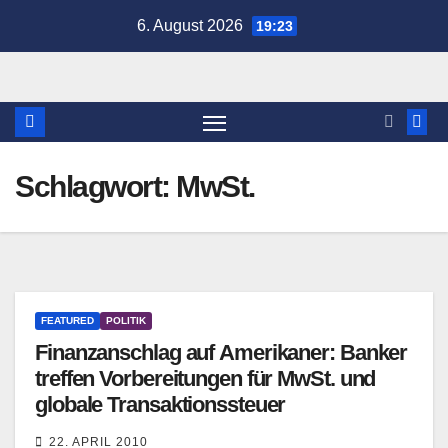
Zum
6. August 2026
19:23
Inhalt
springen
Schlagwort:
MwSt.
FEATURED
POLITIK
Finanzanschlag auf Amerikaner: Banker
treffen Vorbereitungen für MwSt. und
globale Transaktionssteuer
22. APRIL 2010