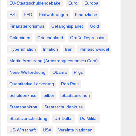
EU-Staatsschuldendebakel
Euro
Europa
Ezb
FED
Fiatwährungen
Finanzkrise
Finanzterrorismus
Gefängnisplanet
Gold
Goldminen
Griechenland
Große Depression
Hyperinflation
Inflation
Iran
Klimaschwindel
Martin Armstrong (Armstrongeconomics.com)
Neue Weltordnung
Obama
Piigs
Quantitative Lockerung
Ron Paul
Schuldenkrise
Silber
Staatsanleihen
Staatsbankrott
Staatsschuldenkrise
Staatsverschuldung
US-Dollar
Us-Militär
US-Wirtschaft
USA
Vereinte Nationen