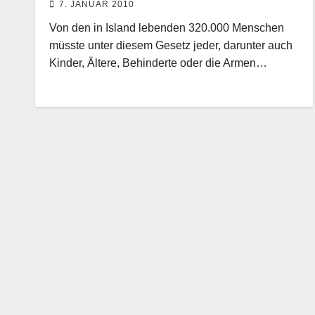
7. JANUAR 2010
Regierung sowie den Internationalen
Von den in Island lebenden 320.000 Menschen
Währungsfonds zu unterstützen
müsste unter diesem Gesetz jeder, darunter auch
Kinder, Ältere, Behinderte oder die Armen…