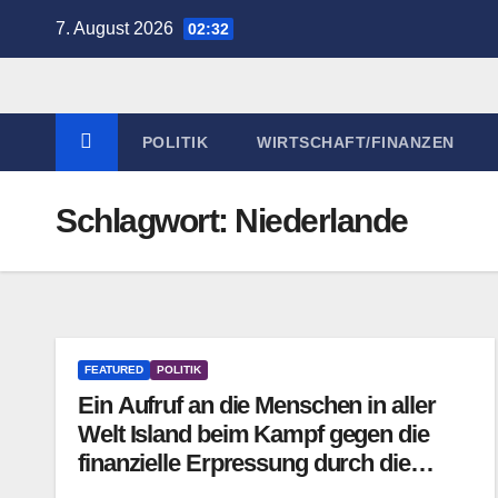
Zum
7. August 2026
02:32
Inhalt
springen
POLITIK
WIRTSCHAFT/FINANZEN
Schlagwort:
Niederlande
FEATURED
POLITIK
Ein Aufruf an die Menschen in aller
Welt Island beim Kampf gegen die
finanzielle Erpressung durch die
britische und die niederländische