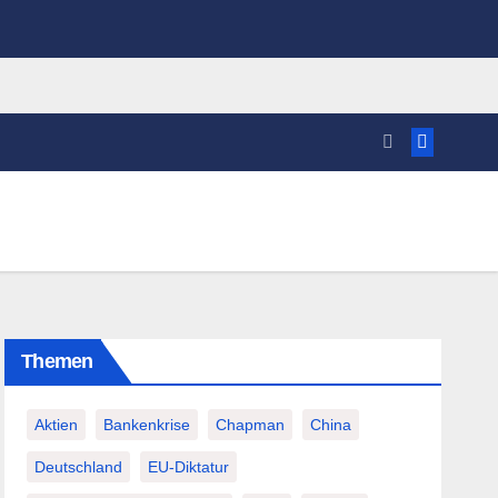
Themen
Aktien
Bankenkrise
Chapman
China
Deutschland
EU-Diktatur