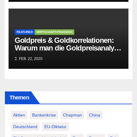
FEATURED
WIRTSCHAFT/FINANZEN
Goldpreis & Goldkorrelationen:
Warum man die Goldpreisanalyse
besser Profis überlässt!
FEB. 22, 2020
Themen
Aktien
Bankenkrise
Chapman
China
Deutschland
EU-Diktatur