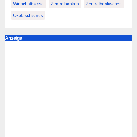
Wirtschaftskrise
Zentralbanken
Zentralbankwesen
Ökofaschismus
Anzeige