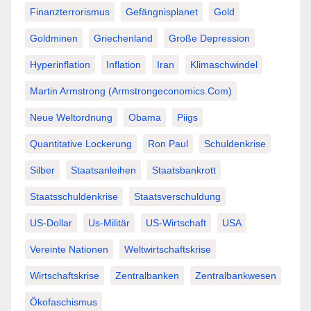
Finanzterrorismus
Gefängnisplanet
Gold
Goldminen
Griechenland
Große Depression
Hyperinflation
Inflation
Iran
Klimaschwindel
Martin Armstrong (Armstrongeconomics.com)
Neue Weltordnung
Obama
Piigs
Quantitative Lockerung
Ron Paul
Schuldenkrise
Silber
Staatsanleihen
Staatsbankrott
Staatsschuldenkrise
Staatsverschuldung
US-Dollar
Us-Militär
US-Wirtschaft
USA
Vereinte Nationen
Weltwirtschaftskrise
Wirtschaftskrise
Zentralbanken
Zentralbankwesen
Ökofaschismus