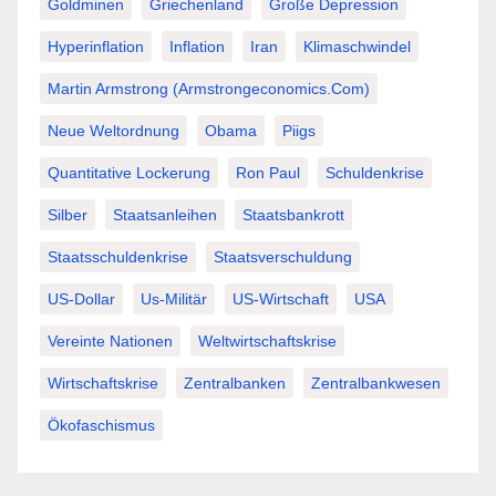
Goldminen
Griechenland
Große Depression
Hyperinflation
Inflation
Iran
Klimaschwindel
Martin Armstrong (Armstrongeconomics.com)
Neue Weltordnung
Obama
Piigs
Quantitative Lockerung
Ron Paul
Schuldenkrise
Silber
Staatsanleihen
Staatsbankrott
Staatsschuldenkrise
Staatsverschuldung
US-Dollar
Us-Militär
US-Wirtschaft
USA
Vereinte Nationen
Weltwirtschaftskrise
Wirtschaftskrise
Zentralbanken
Zentralbankwesen
Ökofaschismus