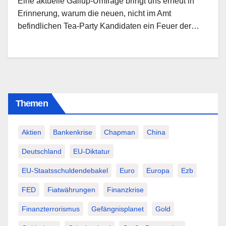
Eine aktuelle Gallup-Umfrage bringt uns erneut in
Erinnerung, warum die neuen, nicht im Amt
befindlichen Tea-Party Kandidaten ein Feuer der…
Themen
Aktien
Bankenkrise
Chapman
China
Deutschland
EU-Diktatur
EU-Staatsschuldendebakel
Euro
Europa
Ezb
FED
Fiatwährungen
Finanzkrise
Finanzterrorismus
Gefängnisplanet
Gold