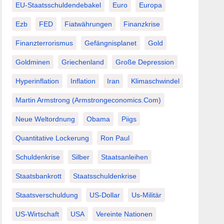
EU-Staatsschuldendebakel
Euro
Europa
Ezb
FED
Fiatwährungen
Finanzkrise
Finanzterrorismus
Gefängnisplanet
Gold
Goldminen
Griechenland
Große Depression
Hyperinflation
Inflation
Iran
Klimaschwindel
Martin Armstrong (Armstrongeconomics.com)
Neue Weltordnung
Obama
Piigs
Quantitative Lockerung
Ron Paul
Schuldenkrise
Silber
Staatsanleihen
Staatsbankrott
Staatsschuldenkrise
Staatsverschuldung
US-Dollar
Us-Militär
US-Wirtschaft
USA
Vereinte Nationen