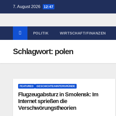
Zum
7. August 2026
12:47
Inhalt
springen
POLITIK
WIRTSCHAFT/FINANZEN
Schlagwort:
polen
FEATURED
GESCHICHTE/HINTERGRÜNDE
Flugzeugabsturz in Smolensk: Im
Internet sprießen die
Verschwörungstheorien