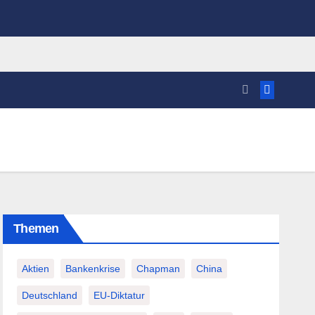
Themen
Aktien
Bankenkrise
Chapman
China
Deutschland
EU-Diktatur