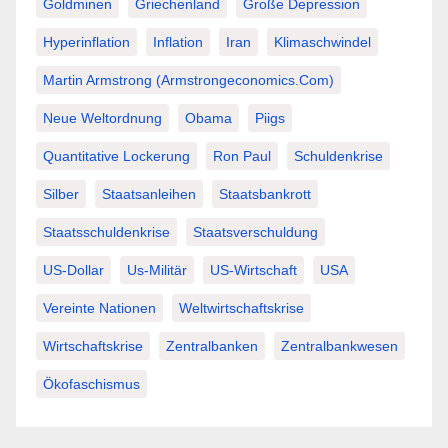
Goldminen
Griechenland
Große Depression
Hyperinflation
Inflation
Iran
Klimaschwindel
Martin Armstrong (Armstrongeconomics.com)
Neue Weltordnung
Obama
Piigs
Quantitative Lockerung
Ron Paul
Schuldenkrise
Silber
Staatsanleihen
Staatsbankrott
Staatsschuldenkrise
Staatsverschuldung
US-Dollar
Us-Militär
US-Wirtschaft
USA
Vereinte Nationen
Weltwirtschaftskrise
Wirtschaftskrise
Zentralbanken
Zentralbankwesen
Ökofaschismus