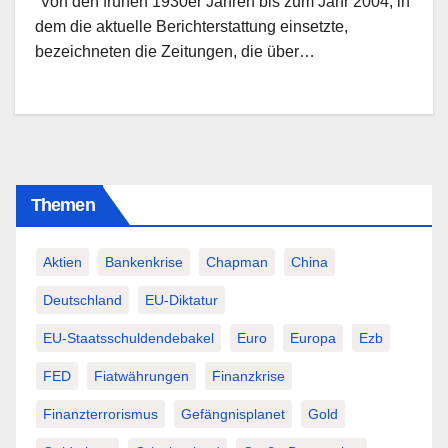
“Von den frühen 1930er Jahren bis zum Jahr 2004, in
dem die aktuelle Berichterstattung einsetzte,
bezeichneten die Zeitungen, die über…
Themen
Aktien
Bankenkrise
Chapman
China
Deutschland
EU-Diktatur
EU-Staatsschuldendebakel
Euro
Europa
Ezb
FED
Fiatwährungen
Finanzkrise
Finanzterrorismus
Gefängnisplanet
Gold