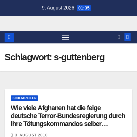
Zum
9. August 2026
01:35
Inhalt
springen
Schlagwort:
s-guttenberg
SCHLAGZEILEN
Wie viele Afghanen hat die feige
deutsche Terror-Bundesregierung durch
ihre Tötungskommandos selber
abschlachten lassen?
3. AUGUST 2010