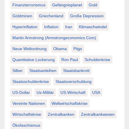
Finanzterrorismus
Gefängnisplanet
Gold
Goldminen
Griechenland
Große Depression
Hyperinflation
Inflation
Iran
Klimaschwindel
Martin Armstrong (Armstrongeconomics.com)
Neue Weltordnung
Obama
Piigs
Quantitative Lockerung
Ron Paul
Schuldenkrise
Silber
Staatsanleihen
Staatsbankrott
Staatsschuldenkrise
Staatsverschuldung
US-Dollar
Us-Militär
US-Wirtschaft
USA
Vereinte Nationen
Weltwirtschaftskrise
Wirtschaftskrise
Zentralbanken
Zentralbankwesen
Ökofaschismus