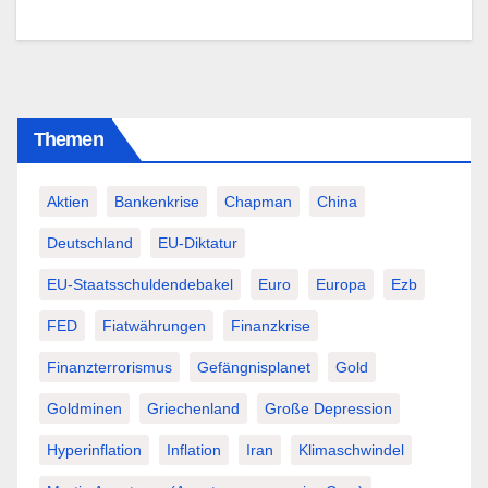
Themen
Aktien
Bankenkrise
Chapman
China
Deutschland
EU-Diktatur
EU-Staatsschuldendebakel
Euro
Europa
Ezb
FED
Fiatwährungen
Finanzkrise
Finanzterrorismus
Gefängnisplanet
Gold
Goldminen
Griechenland
Große Depression
Hyperinflation
Inflation
Iran
Klimaschwindel