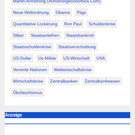
Martin Armstrong (Armstrongeconomics.com)
Neue Weltordnung
Obama
Piigs
Quantitative Lockerung
Ron Paul
Schuldenkrise
Silber
Staatsanleihen
Staatsbankrott
Staatsschuldenkrise
Staatsverschuldung
US-Dollar
Us-Militär
US-Wirtschaft
USA
Vereinte Nationen
Weltwirtschaftskrise
Wirtschaftskrise
Zentralbanken
Zentralbankwesen
Ökofaschismus
Anzeige