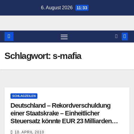
Zum
6. August 2026
11:33
Inhalt
springen
Schlagwort:
s-mafia
SCHLAGZEILEN
Deutschland – Rekordverschuldung
einer Staatskrake – Einheitlicher
Steuersatz könnte EUR 23 Milliarden
bescheren
10. APRIL 2010