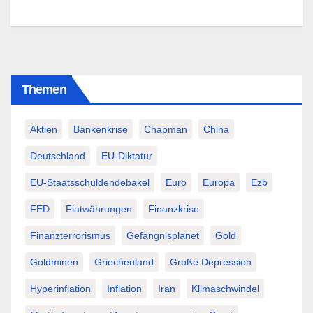
Themen
Aktien
Bankenkrise
Chapman
China
Deutschland
EU-Diktatur
EU-Staatsschuldendebakel
Euro
Europa
Ezb
FED
Fiatwährungen
Finanzkrise
Finanzterrorismus
Gefängnisplanet
Gold
Goldminen
Griechenland
Große Depression
Hyperinflation
Inflation
Iran
Klimaschwindel