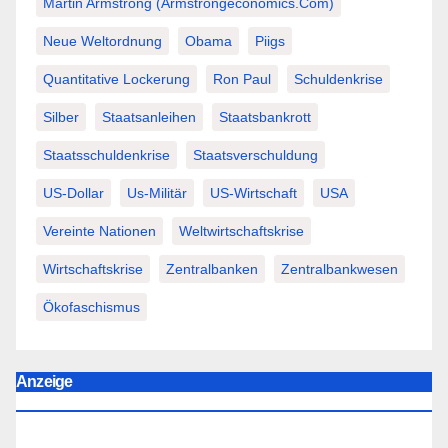
Martin Armstrong (Armstrongeconomics.com)
Neue Weltordnung
Obama
Piigs
Quantitative Lockerung
Ron Paul
Schuldenkrise
Silber
Staatsanleihen
Staatsbankrott
Staatsschuldenkrise
Staatsverschuldung
US-Dollar
Us-Militär
US-Wirtschaft
USA
Vereinte Nationen
Weltwirtschaftskrise
Wirtschaftskrise
Zentralbanken
Zentralbankwesen
Ökofaschismus
Anzeige