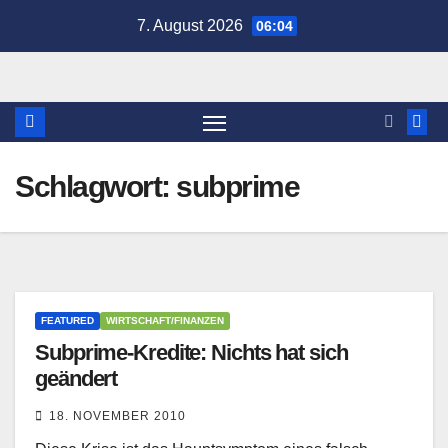
Zum
7. August 2026
06:04
Inhalt
springen
Schlagwort:
subprime
FEATURED
WIRTSCHAFT/FINANZEN
Subprime-Kredite: Nichts hat sich
geändert
18. NOVEMBER 2010