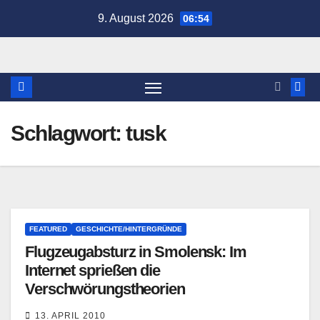
Zum
9. August 2026
06:54
Inhalt
springen
Schlagwort:
tusk
FEATURED
GESCHICHTE/HINTERGRÜNDE
Flugzeugabsturz in Smolensk: Im
Internet sprießen die
Verschwörungstheorien
13. APRIL 2010