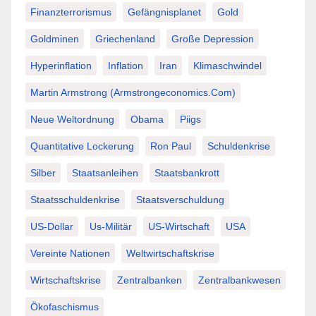
Finanzterrorismus
Gefängnisplanet
Gold
Goldminen
Griechenland
Große Depression
Hyperinflation
Inflation
Iran
Klimaschwindel
Martin Armstrong (Armstrongeconomics.com)
Neue Weltordnung
Obama
Piigs
Quantitative Lockerung
Ron Paul
Schuldenkrise
Silber
Staatsanleihen
Staatsbankrott
Staatsschuldenkrise
Staatsverschuldung
US-Dollar
Us-Militär
US-Wirtschaft
USA
Vereinte Nationen
Weltwirtschaftskrise
Wirtschaftskrise
Zentralbanken
Zentralbankwesen
Ökofaschismus