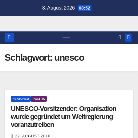
Zum
8. August 2026
08:52
Inhalt
springen
Schlagwort:
unesco
FEATURED
POLITIK
UNESCO-Vorsitzender: Organisation
wurde gegründet um Weltregierung
voranzutreiben
22. AUGUST 2010