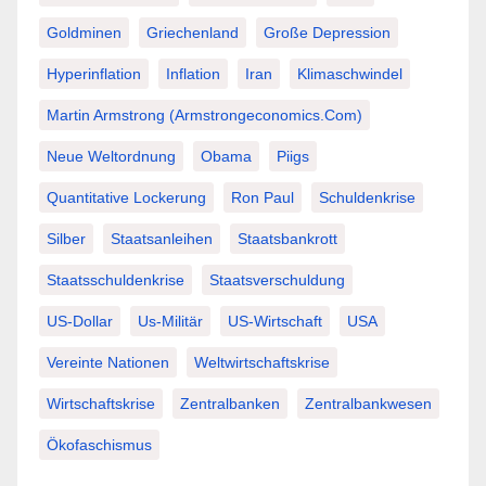
Goldminen
Griechenland
Große Depression
Hyperinflation
Inflation
Iran
Klimaschwindel
Martin Armstrong (Armstrongeconomics.com)
Neue Weltordnung
Obama
Piigs
Quantitative Lockerung
Ron Paul
Schuldenkrise
Silber
Staatsanleihen
Staatsbankrott
Staatsschuldenkrise
Staatsverschuldung
US-Dollar
Us-Militär
US-Wirtschaft
USA
Vereinte Nationen
Weltwirtschaftskrise
Wirtschaftskrise
Zentralbanken
Zentralbankwesen
Ökofaschismus