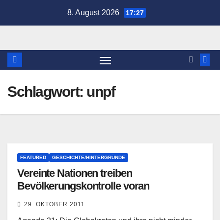
Zum
8. August 2026
17:27
Inhalt
springen
Schlagwort:
unpf
FEATURED
GESCHICHTE/HINTERGRÜNDE
Vereinte Nationen treiben
Bevölkerungskontrolle voran
29. OKTOBER 2011