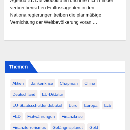
Agenda 21: Die Globokraten und ihre nicht minder
verbrecherischen Einflussagenten in den
Nationalregierungen treiben die planmäßige
Vernichtung der Weltbevölkerung voran.…
Themen
Aktien
Bankenkrise
Chapman
China
Deutschland
EU-Diktatur
EU-Staatsschuldendebakel
Euro
Europa
Ezb
FED
Fiatwährungen
Finanzkrise
Finanzterrorismus
Gefängnisplanet
Gold