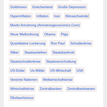
Goldminen
Griechenland
Große Depression
Hyperinflation
Inflation
Iran
Klimaschwindel
Martin Armstrong (Armstrongeconomics.com)
Neue Weltordnung
Obama
Piigs
Quantitative Lockerung
Ron Paul
Schuldenkrise
Silber
Staatsanleihen
Staatsbankrott
Staatsschuldenkrise
Staatsverschuldung
US-Dollar
Us-Militär
US-Wirtschaft
USA
Vereinte Nationen
Weltwirtschaftskrise
Wirtschaftskrise
Zentralbanken
Zentralbankwesen
Ökofaschismus