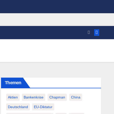
Themen
Aktien
Bankenkrise
Chapman
China
Deutschland
EU-Diktatur