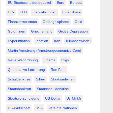
EU-Staatsschuldendebakel
Euro
Europa
Ezb
FED
Fiatwährungen
Finanzkrise
Finanzterrorismus
Gefängnisplanet
Gold
Goldminen
Griechenland
Große Depression
Hyperinflation
Inflation
Iran
Klimaschwindel
Martin Armstrong (Armstrongeconomics.com)
Neue Weltordnung
Obama
Piigs
Quantitative Lockerung
Ron Paul
Schuldenkrise
Silber
Staatsanleihen
Staatsbankrott
Staatsschuldenkrise
Staatsverschuldung
US-Dollar
Us-Militär
US-Wirtschaft
USA
Vereinte Nationen