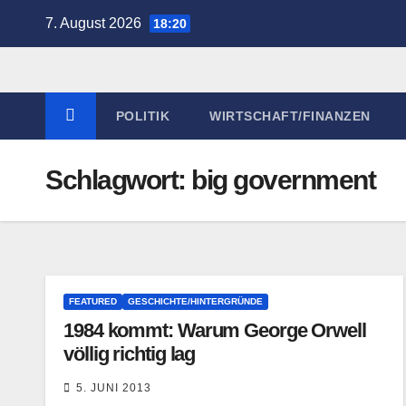
Zum
7. August 2026
18:20
Inhalt
springen
POLITIK
WIRTSCHAFT/FINANZEN
Schlagwort:
big government
FEATURED
GESCHICHTE/HINTERGRÜNDE
1984 kommt: Warum George Orwell
völlig richtig lag
5. JUNI 2013