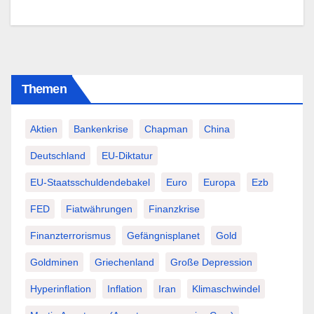
Themen
Aktien
Bankenkrise
Chapman
China
Deutschland
EU-Diktatur
EU-Staatsschuldendebakel
Euro
Europa
Ezb
FED
Fiatwährungen
Finanzkrise
Finanzterrorismus
Gefängnisplanet
Gold
Goldminen
Griechenland
Große Depression
Hyperinflation
Inflation
Iran
Klimaschwindel