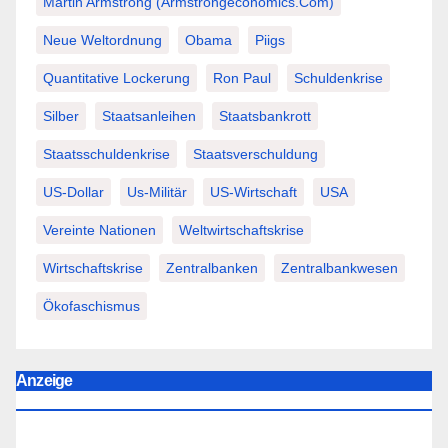
Martin Armstrong (Armstrongeconomics.com)
Neue Weltordnung
Obama
Piigs
Quantitative Lockerung
Ron Paul
Schuldenkrise
Silber
Staatsanleihen
Staatsbankrott
Staatsschuldenkrise
Staatsverschuldung
US-Dollar
Us-Militär
US-Wirtschaft
USA
Vereinte Nationen
Weltwirtschaftskrise
Wirtschaftskrise
Zentralbanken
Zentralbankwesen
Ökofaschismus
Anzeige