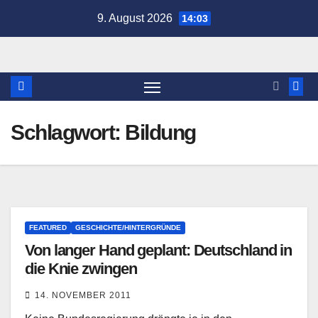
Zum
9. August 2026
14:03
Inhalt
springen
Schlagwort:
Bildung
FEATURED
GESCHICHTE/HINTERGRÜNDE
Von langer Hand geplant: Deutschland in
die Knie zwingen
14. NOVEMBER 2011