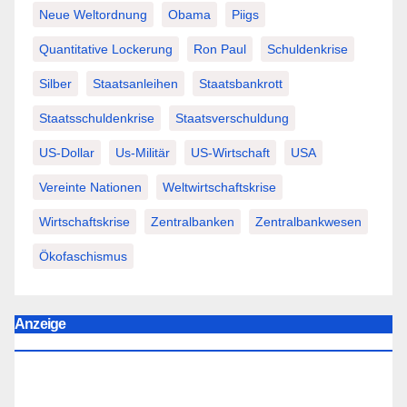
Neue Weltordnung
Obama
Piigs
Quantitative Lockerung
Ron Paul
Schuldenkrise
Silber
Staatsanleihen
Staatsbankrott
Staatsschuldenkrise
Staatsverschuldung
US-Dollar
Us-Militär
US-Wirtschaft
USA
Vereinte Nationen
Weltwirtschaftskrise
Wirtschaftskrise
Zentralbanken
Zentralbankwesen
Ökofaschismus
Anzeige