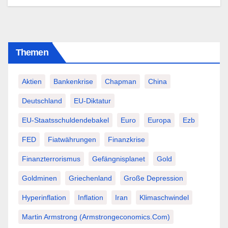
Themen
Aktien
Bankenkrise
Chapman
China
Deutschland
EU-Diktatur
EU-Staatsschuldendebakel
Euro
Europa
Ezb
FED
Fiatwährungen
Finanzkrise
Finanzterrorismus
Gefängnisplanet
Gold
Goldminen
Griechenland
Große Depression
Hyperinflation
Inflation
Iran
Klimaschwindel
Martin Armstrong (Armstrongeconomics.com)