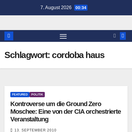
Zum
7. August 2026
00:34
Inhalt
springen
Schlagwort:
cordoba haus
FEATURED
POLITIK
Kontroverse um die Ground Zero
Moschee: Eine von der CIA orchestrierte
Veranstaltung
13. SEPTEMBER 2010