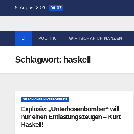
Zum
9. August 2026
09:37
Inhalt
springen
POLITIK
WIRTSCHAFT/FINANZEN
Schlagwort:
haskell
GESCHICHTE/HINTERGRÜNDE
Explosiv: „Unterhosenbomber“ will
nur einen Entlastungszeugen – Kurt
Haskell!