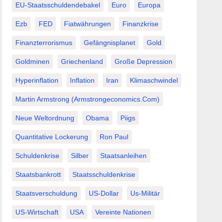
EU-Staatsschuldendebakel
Euro
Europa
Ezb
FED
Fiatwährungen
Finanzkrise
Finanzterrorismus
Gefängnisplanet
Gold
Goldminen
Griechenland
Große Depression
Hyperinflation
Inflation
Iran
Klimaschwindel
Martin Armstrong (Armstrongeconomics.com)
Neue Weltordnung
Obama
Piigs
Quantitative Lockerung
Ron Paul
Schuldenkrise
Silber
Staatsanleihen
Staatsbankrott
Staatsschuldenkrise
Staatsverschuldung
US-Dollar
Us-Militär
US-Wirtschaft
USA
Vereinte Nationen