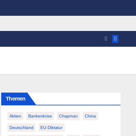
Themen
Aktien
Bankenkrise
Chapman
China
Deutschland
EU-Diktatur