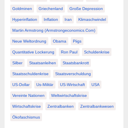
Goldminen
Griechenland
Große Depression
Hyperinflation
Inflation
Iran
Klimaschwindel
Martin Armstrong (Armstrongeconomics.com)
Neue Weltordnung
Obama
Piigs
Quantitative Lockerung
Ron Paul
Schuldenkrise
Silber
Staatsanleihen
Staatsbankrott
Staatsschuldenkrise
Staatsverschuldung
US-Dollar
Us-Militär
US-Wirtschaft
USA
Vereinte Nationen
Weltwirtschaftskrise
Wirtschaftskrise
Zentralbanken
Zentralbankwesen
Ökofaschismus