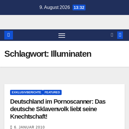
Zum
9. August 2026
13:32
Inhalt
springen
Schlagwort:
Illuminaten
EXKLUSIVBERICHTE
FEATURED
Deutschland im Pornoscanner: Das
deutsche Sklavenvolk liebt seine
Knechtschaft!
6. JANUAR 2010