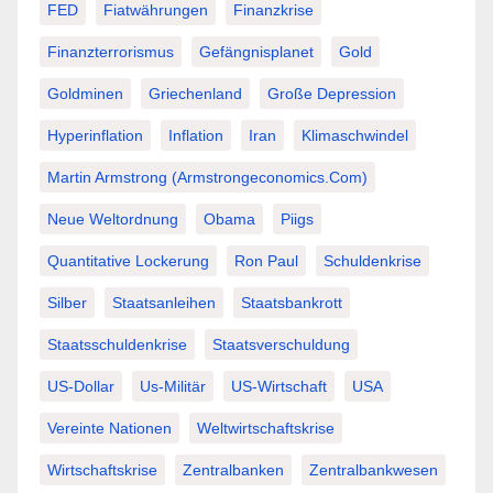
FED
Fiatwährungen
Finanzkrise
Finanzterrorismus
Gefängnisplanet
Gold
Goldminen
Griechenland
Große Depression
Hyperinflation
Inflation
Iran
Klimaschwindel
Martin Armstrong (Armstrongeconomics.com)
Neue Weltordnung
Obama
Piigs
Quantitative Lockerung
Ron Paul
Schuldenkrise
Silber
Staatsanleihen
Staatsbankrott
Staatsschuldenkrise
Staatsverschuldung
US-Dollar
Us-Militär
US-Wirtschaft
USA
Vereinte Nationen
Weltwirtschaftskrise
Wirtschaftskrise
Zentralbanken
Zentralbankwesen