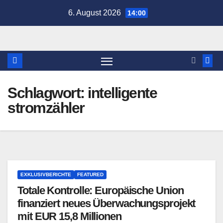
Zum
6. August 2026
14:00
Inhalt
springen
Schlagwort:
intelligente
stromzähler
EXKLUSIVBERICHTE
FEATURED
Totale Kontrolle: Europäische Union
finanziert neues Überwachungsprojekt
mit EUR 15,8 Millionen