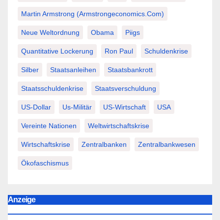
Martin Armstrong (Armstrongeconomics.com)
Neue Weltordnung
Obama
Piigs
Quantitative Lockerung
Ron Paul
Schuldenkrise
Silber
Staatsanleihen
Staatsbankrott
Staatsschuldenkrise
Staatsverschuldung
US-Dollar
Us-Militär
US-Wirtschaft
USA
Vereinte Nationen
Weltwirtschaftskrise
Wirtschaftskrise
Zentralbanken
Zentralbankwesen
Ökofaschismus
Anzeige