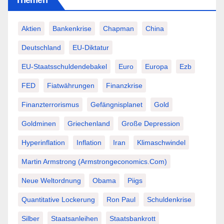
Themen
Aktien
Bankenkrise
Chapman
China
Deutschland
EU-Diktatur
EU-Staatsschuldendebakel
Euro
Europa
Ezb
FED
Fiatwährungen
Finanzkrise
Finanzterrorismus
Gefängnisplanet
Gold
Goldminen
Griechenland
Große Depression
Hyperinflation
Inflation
Iran
Klimaschwindel
Martin Armstrong (Armstrongeconomics.com)
Neue Weltordnung
Obama
Piigs
Quantitative Lockerung
Ron Paul
Schuldenkrise
Silber
Staatsanleihen
Staatsbankrott