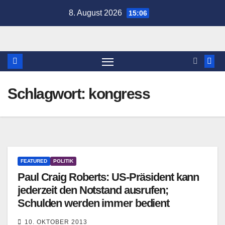
Zum
8. August 2026
15:06
Inhalt
springen
Schlagwort:
kongress
FEATURED
POLITIK
Paul Craig Roberts: US-Präsident kann
jederzeit den Notstand ausrufen;
Schulden werden immer bedient
10. OKTOBER 2013