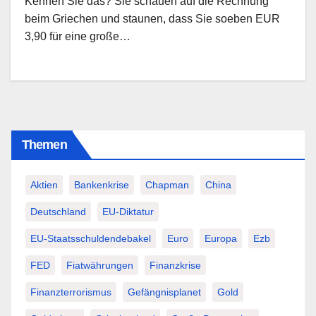
Kennen Sie das? Sie schauen auf die Rechnung
beim Griechen und staunen, dass Sie soeben EUR
3,90 für eine große…
Themen
Aktien
Bankenkrise
Chapman
China
Deutschland
EU-Diktatur
EU-Staatsschuldendebakel
Euro
Europa
Ezb
FED
Fiatwährungen
Finanzkrise
Finanzterrorismus
Gefängnisplanet
Gold