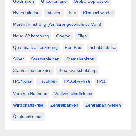
Goldminen
Griechenland
Große Depression
Hyperinflation
Inflation
Iran
Klimaschwindel
Martin Armstrong (Armstrongeconomics.com)
Neue Weltordnung
Obama
Piigs
Quantitative Lockerung
Ron Paul
Schuldenkrise
Silber
Staatsanleihen
Staatsbankrott
Staatsschuldenkrise
Staatsverschuldung
US-Dollar
Us-Militär
US-Wirtschaft
USA
Vereinte Nationen
Weltwirtschaftskrise
Wirtschaftskrise
Zentralbanken
Zentralbankwesen
Ökofaschismus