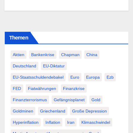
Themen
Aktien
Bankenkrise
Chapman
China
Deutschland
EU-Diktatur
EU-Staatsschuldendebakel
Euro
Europa
Ezb
FED
Fiatwährungen
Finanzkrise
Finanzterrorismus
Gefängnisplanet
Gold
Goldminen
Griechenland
Große Depression
Hyperinflation
Inflation
Iran
Klimaschwindel