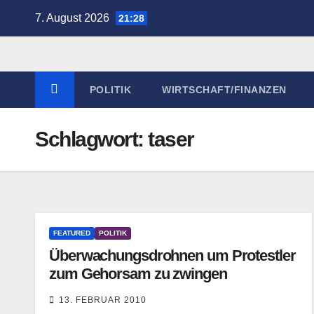
Zum
7. August 2026
21:28
Inhalt
springen
POLITIK
WIRTSCHAFT/FINANZEN
Schlagwort:
taser
FEATURED
POLITIK
Überwachungsdrohnen um Protestler
zum Gehorsam zu zwingen
13. FEBRUAR 2010