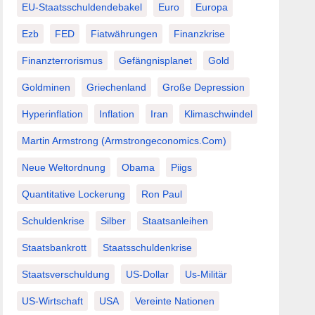
EU-Staatsschuldendebakel
Euro
Europa
Ezb
FED
Fiatwährungen
Finanzkrise
Finanzterrorismus
Gefängnisplanet
Gold
Goldminen
Griechenland
Große Depression
Hyperinflation
Inflation
Iran
Klimaschwindel
Martin Armstrong (Armstrongeconomics.com)
Neue Weltordnung
Obama
Piigs
Quantitative Lockerung
Ron Paul
Schuldenkrise
Silber
Staatsanleihen
Staatsbankrott
Staatsschuldenkrise
Staatsverschuldung
US-Dollar
Us-Militär
US-Wirtschaft
USA
Vereinte Nationen