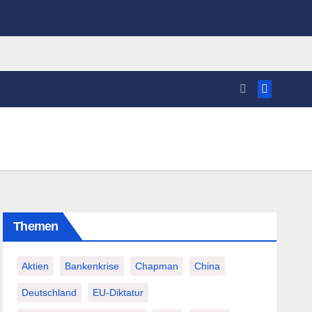
Themen
Aktien
Bankenkrise
Chapman
China
Deutschland
EU-Diktatur