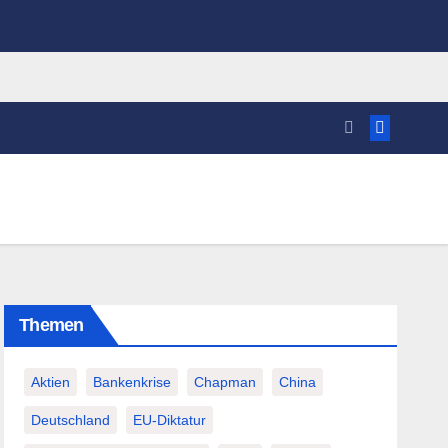
Themen
Aktien
Bankenkrise
Chapman
China
Deutschland
EU-Diktatur