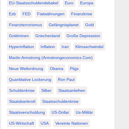
EU-Staatsschuldendebakel
Euro
Europa
Ezb
FED
Fiatwährungen
Finanzkrise
Finanzterrorismus
Gefängnisplanet
Gold
Goldminen
Griechenland
Große Depression
Hyperinflation
Inflation
Iran
Klimaschwindel
Martin Armstrong (Armstrongeconomics.com)
Neue Weltordnung
Obama
Piigs
Quantitative Lockerung
Ron Paul
Schuldenkrise
Silber
Staatsanleihen
Staatsbankrott
Staatsschuldenkrise
Staatsverschuldung
US-Dollar
Us-Militär
US-Wirtschaft
USA
Vereinte Nationen