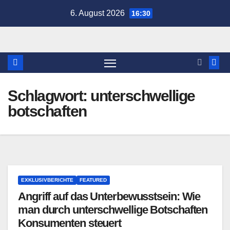
Zum
6. August 2026
16:30
Inhalt
springen
Schlagwort:
unterschwellige
botschaften
EXKLUSIVBERICHTE
FEATURED
Angriff auf das Unterbewusstsein: Wie
man durch unterschwellige Botschaften
Konsumenten steuert