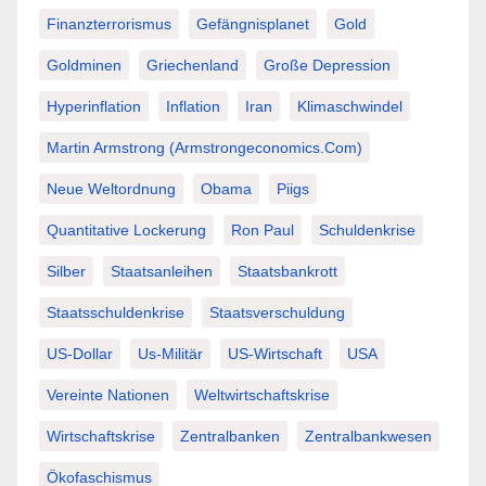
Finanzterrorismus
Gefängnisplanet
Gold
Goldminen
Griechenland
Große Depression
Hyperinflation
Inflation
Iran
Klimaschwindel
Martin Armstrong (Armstrongeconomics.com)
Neue Weltordnung
Obama
Piigs
Quantitative Lockerung
Ron Paul
Schuldenkrise
Silber
Staatsanleihen
Staatsbankrott
Staatsschuldenkrise
Staatsverschuldung
US-Dollar
Us-Militär
US-Wirtschaft
USA
Vereinte Nationen
Weltwirtschaftskrise
Wirtschaftskrise
Zentralbanken
Zentralbankwesen
Ökofaschismus