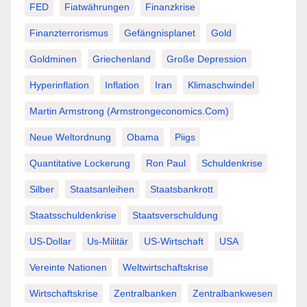
FED
Fiatwährungen
Finanzkrise
Finanzterrorismus
Gefängnisplanet
Gold
Goldminen
Griechenland
Große Depression
Hyperinflation
Inflation
Iran
Klimaschwindel
Martin Armstrong (Armstrongeconomics.com)
Neue Weltordnung
Obama
Piigs
Quantitative Lockerung
Ron Paul
Schuldenkrise
Silber
Staatsanleihen
Staatsbankrott
Staatsschuldenkrise
Staatsverschuldung
US-Dollar
Us-Militär
US-Wirtschaft
USA
Vereinte Nationen
Weltwirtschaftskrise
Wirtschaftskrise
Zentralbanken
Zentralbankwesen