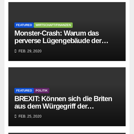
FEATURED
WIRTSCHAFT/FINANZEN
Monster-Crash: Warum das
perverse Lügengebäude der
Sozialisten in sich
FEB. 29, 2020
zusammenbricht!
FEATURED
POLITIK
BREXIT: Können sich die Briten
aus dem Würgegriff der
parasitären EU-Mafia befreien?
FEB. 25, 2020