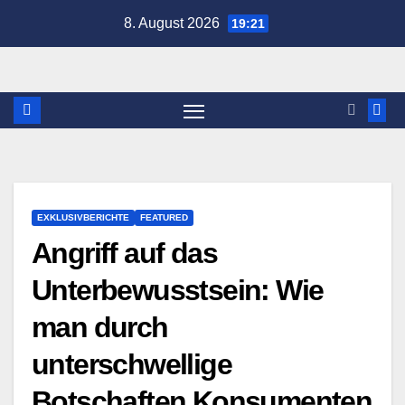
Zum
8. August 2026
19:21
Inhalt
springen
EXKLUSIVBERICHTE
FEATURED
Angriff auf das
Unterbewusstsein: Wie
man durch
unterschwellige
Botschaften Konsumenten