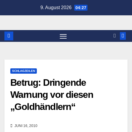
Zum
9. August 2026
04:27
Inhalt
springen
SCHLAGZEILEN
Betrug: Dringende
Warnung vor diesen
„Goldhändlern“
JUNI 16, 2010