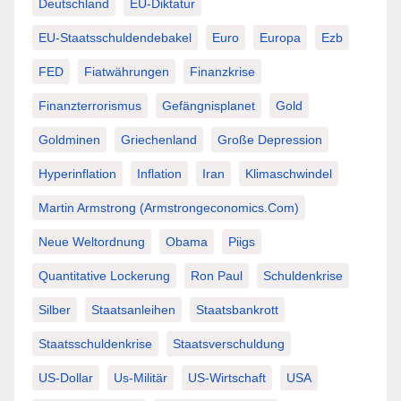
Deutschland
EU-Diktatur
EU-Staatsschuldendebakel
Euro
Europa
Ezb
FED
Fiatwährungen
Finanzkrise
Finanzterrorismus
Gefängnisplanet
Gold
Goldminen
Griechenland
Große Depression
Hyperinflation
Inflation
Iran
Klimaschwindel
Martin Armstrong (Armstrongeconomics.com)
Neue Weltordnung
Obama
Piigs
Quantitative Lockerung
Ron Paul
Schuldenkrise
Silber
Staatsanleihen
Staatsbankrott
Staatsschuldenkrise
Staatsverschuldung
US-Dollar
Us-Militär
US-Wirtschaft
USA