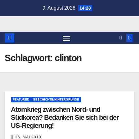
Zum
9. August 2026
14:28
Inhalt
springen
Schlagwort:
clinton
FEATURED
GESCHICHTE/HINTERGRÜNDE
Atomkrieg zwischen Nord- und
Südkorea? Bedanken Sie sich bei der
US-Regierung!
26. MAI 2010