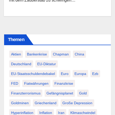
mit dem Zauberstab zu schwingen…
Themen
Aktien
Bankenkrise
Chapman
China
Deutschland
EU-Diktatur
EU-Staatsschuldendebakel
Euro
Europa
Ezb
FED
Fiatwährungen
Finanzkrise
Finanzterrorismus
Gefängnisplanet
Gold
Goldminen
Griechenland
Große Depression
Hyperinflation
Inflation
Iran
Klimaschwindel