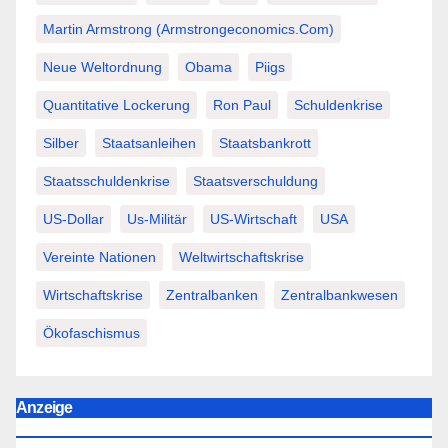
Martin Armstrong (Armstrongeconomics.com)
Neue Weltordnung
Obama
Piigs
Quantitative Lockerung
Ron Paul
Schuldenkrise
Silber
Staatsanleihen
Staatsbankrott
Staatsschuldenkrise
Staatsverschuldung
US-Dollar
Us-Militär
US-Wirtschaft
USA
Vereinte Nationen
Weltwirtschaftskrise
Wirtschaftskrise
Zentralbanken
Zentralbankwesen
Ökofaschismus
Anzeige