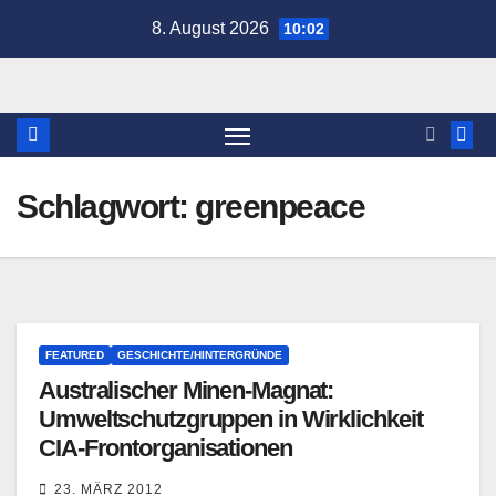
Zum
8. August 2026
10:02
Inhalt
springen
Schlagwort:
greenpeace
FEATURED
GESCHICHTE/HINTERGRÜNDE
Australischer Minen-Magnat:
Umweltschutzgruppen in Wirklichkeit
CIA-Frontorganisationen
23. MÄRZ 2012