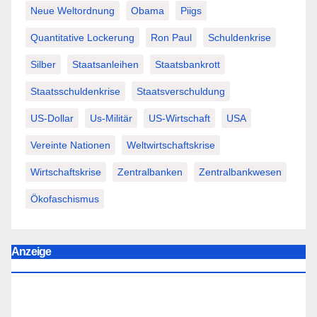
Neue Weltordnung
Obama
Piigs
Quantitative Lockerung
Ron Paul
Schuldenkrise
Silber
Staatsanleihen
Staatsbankrott
Staatsschuldenkrise
Staatsverschuldung
US-Dollar
Us-Militär
US-Wirtschaft
USA
Vereinte Nationen
Weltwirtschaftskrise
Wirtschaftskrise
Zentralbanken
Zentralbankwesen
Ökofaschismus
Anzeige