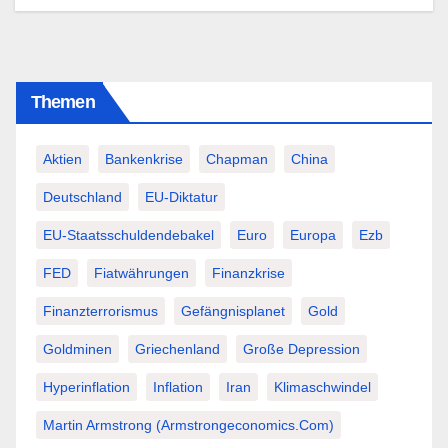
Themen
Aktien
Bankenkrise
Chapman
China
Deutschland
EU-Diktatur
EU-Staatsschuldendebakel
Euro
Europa
Ezb
FED
Fiatwährungen
Finanzkrise
Finanzterrorismus
Gefängnisplanet
Gold
Goldminen
Griechenland
Große Depression
Hyperinflation
Inflation
Iran
Klimaschwindel
Martin Armstrong (Armstrongeconomics.com)