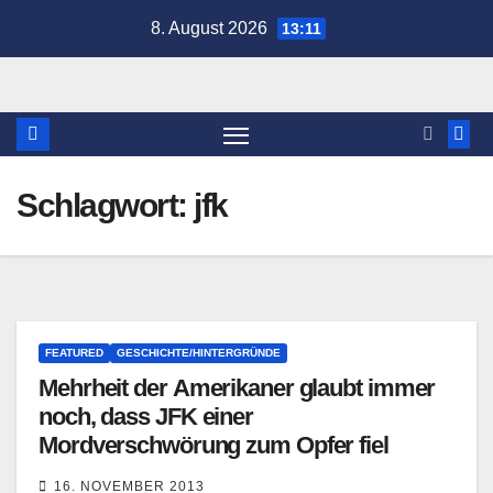
Zum
8. August 2026
13:11
Inhalt
springen
Schlagwort:
jfk
FEATURED
GESCHICHTE/HINTERGRÜNDE
Mehrheit der Amerikaner glaubt immer
noch, dass JFK einer
Mordverschwörung zum Opfer fiel
16. NOVEMBER 2013