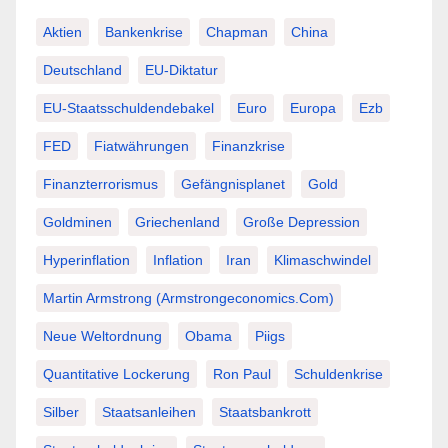
Aktien
Bankenkrise
Chapman
China
Deutschland
EU-Diktatur
EU-Staatsschuldendebakel
Euro
Europa
Ezb
FED
Fiatwährungen
Finanzkrise
Finanzterrorismus
Gefängnisplanet
Gold
Goldminen
Griechenland
Große Depression
Hyperinflation
Inflation
Iran
Klimaschwindel
Martin Armstrong (Armstrongeconomics.com)
Neue Weltordnung
Obama
Piigs
Quantitative Lockerung
Ron Paul
Schuldenkrise
Silber
Staatsanleihen
Staatsbankrott