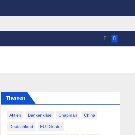
Themen
Aktien
Bankenkrise
Chapman
China
Deutschland
EU-Diktatur