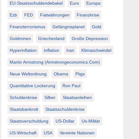
EU-Staatsschuldendebakel
Euro
Europa
Ezb
FED
Fiatwährungen
Finanzkrise
Finanzterrorismus
Gefängnisplanet
Gold
Goldminen
Griechenland
Große Depression
Hyperinflation
Inflation
Iran
Klimaschwindel
Martin Armstrong (Armstrongeconomics.com)
Neue Weltordnung
Obama
Piigs
Quantitative Lockerung
Ron Paul
Schuldenkrise
Silber
Staatsanleihen
Staatsbankrott
Staatsschuldenkrise
Staatsverschuldung
US-Dollar
Us-Militär
US-Wirtschaft
USA
Vereinte Nationen