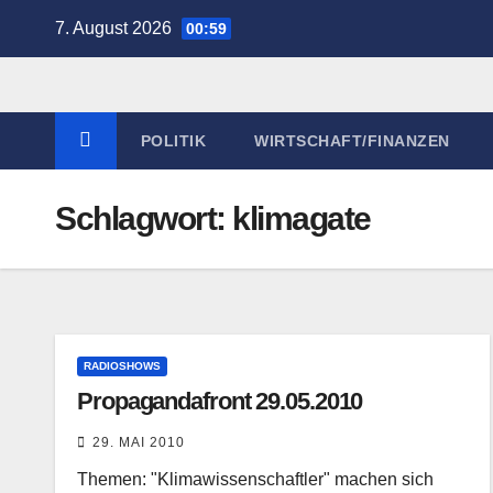
Zum
7. August 2026
00:59
Inhalt
springen
POLITIK
WIRTSCHAFT/FINANZEN
Schlagwort:
klimagate
RADIOSHOWS
Propagandafront 29.05.2010
29. MAI 2010
Themen: "Klimawissenschaftler" machen sich